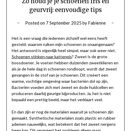
Zo houd je je schoenen fris en
geurvrij: eenvoudige tips
Posted on
7 September 2025
by
Fabienne
Het is een vraag die iedereen zichzelf wel eens heeft
gesteld: waarom ruiken mijn schoenen zo onaangenaam?
Het antwoord is eigenlijk heel simpel, maar ook weer niet.
Schoenen stinken naar kattenpis
? Zweet is de grote
boosdoener. Je voeten hebben duizenden zweetklieren en
als je de hele dag in schoenen rondloopt, wordt dat zweet
gevangen in de stof van je schoenen. Dit creëert een
warme, vochtige omgeving waar bacteriën dol op zijn.
Bacteriën voeden zich met zweet en dode huidcellen en
produceren daarbij geurige bijproducten. Ja, het is niet
bepaald een prettig beeld, maar het verklaart veel.
En dan zijn er nog de materialen waaruit je schoenen zijn
gemaakt. Synthetische materialen zoals plastic en rubber
ademen nauwelijks, wat betekent dat het zweet nergens
heen kan. Dit verergert het probleem alleen maar.