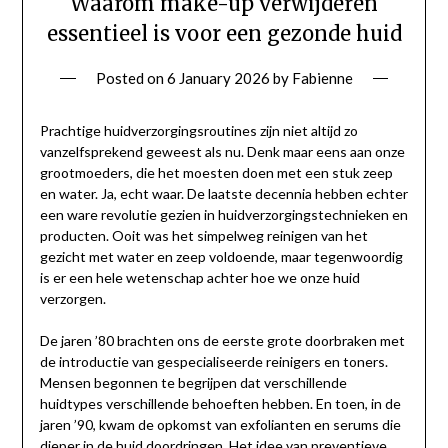
Waarom make-up verwijderen
essentieel is voor een gezonde huid
Posted on
6 January 2026
by
Fabienne
Prachtige huidverzorgingsroutines zijn niet altijd zo
vanzelfsprekend geweest als nu. Denk maar eens aan onze
grootmoeders, die het moesten doen met een stuk zeep
en water. Ja, echt waar. De laatste decennia hebben echter
een ware revolutie gezien in huidverzorgingstechnieken en
producten. Ooit was het simpelweg reinigen van het
gezicht met water en zeep voldoende, maar tegenwoordig
is er een hele wetenschap achter hoe we onze huid
verzorgen.
De jaren ’80 brachten ons de eerste grote doorbraken met
de introductie van gespecialiseerde reinigers en toners.
Mensen begonnen te begrijpen dat verschillende
huidtypes verschillende behoeften hebben. En toen, in de
jaren ’90, kwam de opkomst van exfolianten en serums die
dieper in de huid doordringen. Het idee van preventieve