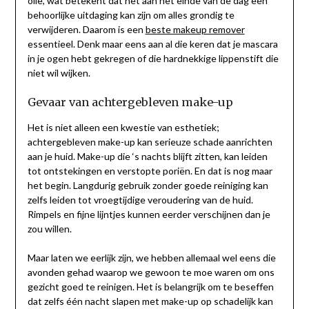
olie, wat betekent dat het aan het einde van de dag een
behoorlijke uitdaging kan zijn om alles grondig te
verwijderen. Daarom is een
beste makeup remover
essentieel. Denk maar eens aan al die keren dat je mascara
in je ogen hebt gekregen of die hardnekkige lippenstift die
niet wil wijken.
Gevaar van achtergebleven make-up
Het is niet alleen een kwestie van esthetiek;
achtergebleven make-up kan serieuze schade aanrichten
aan je huid. Make-up die ‘s nachts blijft zitten, kan leiden
tot ontstekingen en verstopte poriën. En dat is nog maar
het begin. Langdurig gebruik zonder goede reiniging kan
zelfs leiden tot vroegtijdige veroudering van de huid.
Rimpels en fijne lijntjes kunnen eerder verschijnen dan je
zou willen.
Maar laten we eerlijk zijn, we hebben allemaal wel eens die
avonden gehad waarop we gewoon te moe waren om ons
gezicht goed te reinigen. Het is belangrijk om te beseffen
dat zelfs één nacht slapen met make-up op schadelijk kan