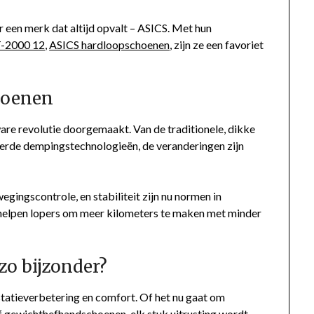
r een merk dat altijd opvalt – ASICS. Met hun
-2000 12
,
ASICS hardloopschoenen
, zijn ze een favoriet
hoenen
re revolutie doorgemaakt. Van de traditionele, dikke
erde dempingstechnologieën, de veranderingen zijn
ingscontrole, en stabiliteit zijn nu normen in
elpen lopers om meer kilometers te maken met minder
zo bijzonder?
statieverbetering en comfort. Of het nu gaat om
gewichthefhandschoenen, elk stuk uitrusting wordt