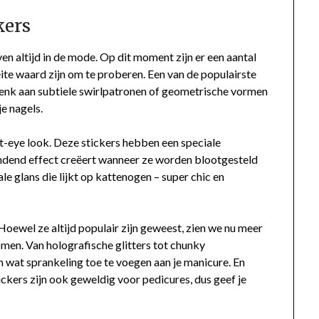
kers
n altijd in de mode. Op dit moment zijn er een aantal
ite waard zijn om te proberen. Een van de populairste
Denk aan subtiele swirlpatronen of geometrische vormen
je nagels.
cat-eye look. Deze stickers hebben een speciale
ndend effect creëert wanneer ze worden blootgesteld
le glans die lijkt op kattenogen – super chic en
 Hoewel ze altijd populair zijn geweest, zien we nu meer
en. Van holografische glitters tot chunky
om wat sprankeling toe te voegen aan je manicure. En
ckers zijn ook geweldig voor pedicures, dus geef je