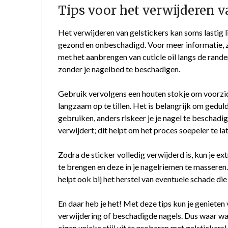
Tips voor het verwijderen v
Het verwijderen van gelstickers kan soms lastig li
gezond en onbeschadigd. Voor meer informatie, z
met het aanbrengen van cuticle oil langs de rande
zonder je nagelbed te beschadigen.
Gebruik vervolgens een houten stokje om voorzic
langzaam op te tillen. Het is belangrijk om geduldi
gebruiken, anders riskeer je je nagel te beschadige
verwijdert; dit helpt om het proces soepeler te la
Zodra de sticker volledig verwijderd is, kun je ex
te brengen en deze in je nagelriemen te masseren
helpt ook bij het herstel van eventuele schade die
En daar heb je het! Met deze tips kun je genieten
verwijdering of beschadigde nagels. Dus waar wach
eigen unieke stijl uit te proberen met gelstickers!